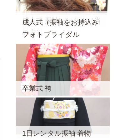
成人式 振袖レンタル（前
成人式 振袖レンタル（当
成人式（振袖をお持込み
撮り・当日・2日間）
日1日）
の方）
フォトブライダル
卒業式 袴
1日レンタル振袖 着物