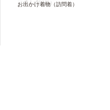
留袖
（成人式以外）
お出かけ着物（訪問着）