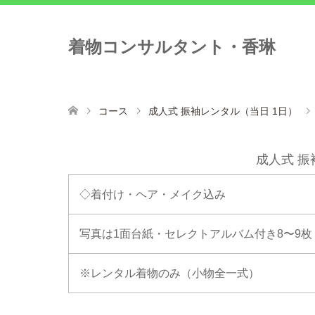
着物コンサルタント・香琳
コース
成人式 振袖レンタル（当日 1日）
成人式 振
◇着付け・ヘア・メイク込み
写真は1面台紙・セレクトアルバム付き8〜9枚
※レンタル着物のみ（小物全一式）