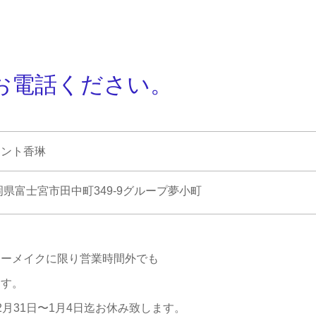
お電話ください。
タント香琳
5静岡県富士宮市田中町349-9グループ夢小町
アーメイクに限り営業時間外でも
ます。
2月31日〜1月4日迄お休み致します。